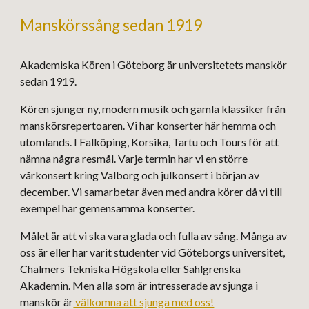
Manskörssång sedan 1919
Akademiska Kören i Göteborg är universitetets manskör
sedan 1919.
Kören sjunger ny, modern musik och gamla klassiker från
manskörsrepertoaren. Vi har konserter här hemma och
utomlands
. I
Falköping, Korsika, Tartu
och
Tours för att
nämna några resmål. Varje termin har vi en större
vårkonsert kring Valborg och julkonsert i början av
december. Vi samarbetar även med andra körer då vi till
exempel har gemensamma konserter.
Målet är att
vi ska vara
glada och
fulla av sång
. Många av
oss är eller har varit studenter vid Göteborgs universitet
,
Chalmers Tekniska Högskola eller Sahlgrenska
Akademin. Men alla som är intresserade av
sjunga i
manskör
är
välkomna att sjunga med oss!