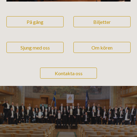
På gång
Biljetter
Sjung med oss
Om kören
Kontakta oss