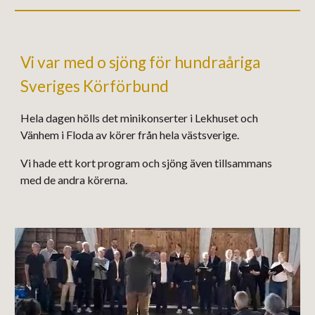
Vi var med o sjöng för hundraåriga
Sveriges Körförbund
Hela dagen hölls det minikonserter i Lekhuset och
Vänhem i Floda av körer från hela västsverige.
Vi hade ett kort program och sjöng även tillsammans
med de andra körerna.