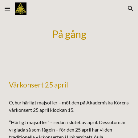
Skip to main content
Skip to navigation
På gång
Vårkonsert 25 april
O, hur härligt majsol ler – möt den på Akademiska Körens
vårkonsert 25 april klockan 15.
”Härligt majsol ler” – redan i slutet av april. Dessutom är
vi glada så som fågeln – för den 25 april har vi den
traditionella vårkonserten i Universitets Aula.