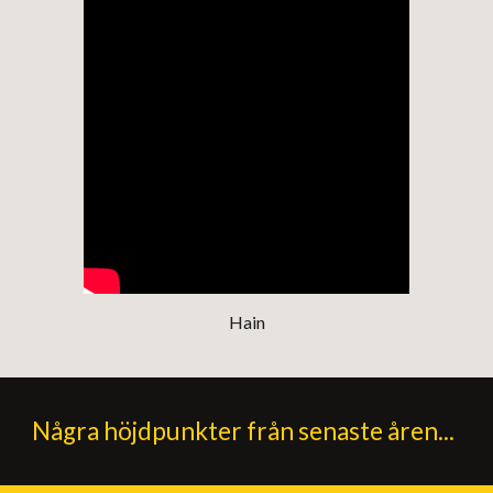
Hain
Några höjdpunkter från senaste åren...