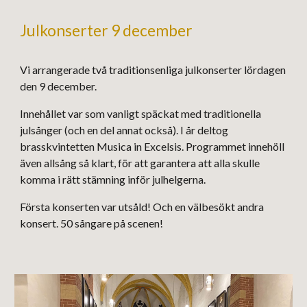
Julkonserter 9 december
Vi arrangerade två traditionsenliga julkonserter lördagen
den 9 december.
Innehållet
var
som vanligt späckat med traditionella
julsånger (och en del annat också). I år delt
og
brasskvintetten Musica in Excelsis. Programmet i
nnehöll
även
allsång så klart, för att garantera att alla skulle
komm
a
i rätt stämning inför julhelgerna.
Första konserten var utsåld! Och en välbesökt andra
konsert. 50 sångare på scenen!