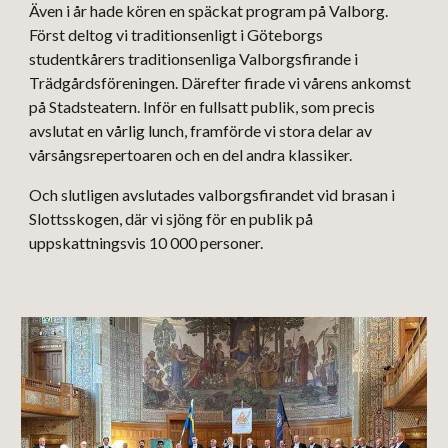
Även i år hade kören en späckat program på Valborg.
Först deltog vi traditionsenligt i
Göteborgs
studentkårers traditionsenliga Valborgsfirande i
Trädgårdsföreningen.
Därefter firade vi vårens
ankomst
på Stadsteatern
.
Inför en fullsatt publik, som precis
avslutat en vå
rlig lunch, framförde vi stora delar av
vårsångsrepertoaren och en del andra klassiker.
Och slutligen avslutades v
alborgsfirandet vid b
rasan
i
Slottsskogen, där vi
sjöng för en publik på
uppskattningsvis 10 000 personer.