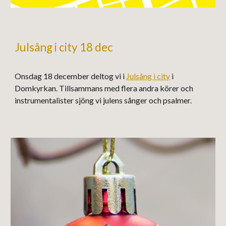
Julsång i city 18 dec
Onsdag 18 december delt
og
vi i
Julsång i city
i
Domkyrkan. Tillsammans med flera andra körer och
instrumentalister sj
öng
vi julens sånger och psalmer.