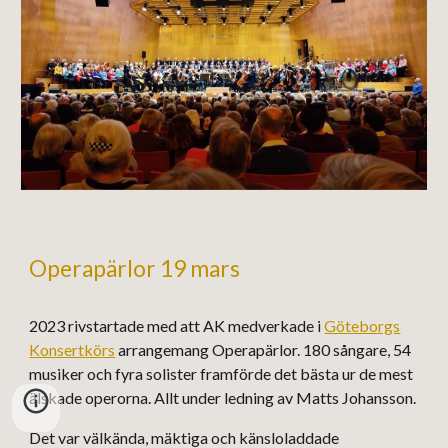
Operapärlor 19 mars
2023 rivstartade med att AK medverkade i
Göteborgs
Konsertkörs
arrangemang Operapärlor. 180 sångare, 54
musiker och fyra solister framförde det bästa ur de mest
älskade operorna. Allt under ledning av Matts Johansson.
Det var välkända, mäktiga och känsloladdade