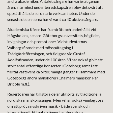
andra akademiker. Antalet sångare har varierat genom
åren, inte minst under beredskapsåren blev det svårt att
upprätthålla den ordinarie verksamheten. Under de
senaste decennierna har vi varit ca 40 aktiva sångare.
Akademiska Kören har framträtt och underhållit vid
Högskolans, senare Göteborgs universitets, högtider,
invigningar och promotioner. Vid studenternas
Valborgsfirande med mösspåtagning i
Trädgårdsföreningen, och tidigare vid Gustaf
Adolfsfiranden, under de 100 åren. Vi har också givit ett
stort antal offentliga konserter i Göteborg samt i ett
flertal västsvenska orter, många gånger tillsammans med
Göteborgs andra manskörer (Chalmers manskör, Par
Bricole m.fl.).
Repertoaren har till stora delar utgjorts av traditionella
nordiska manskörssånger. Men vi har också vinnlagt oss
om att pröva nyskriven musik - både svensk och
internationell. Ett antal sånger har dessutom