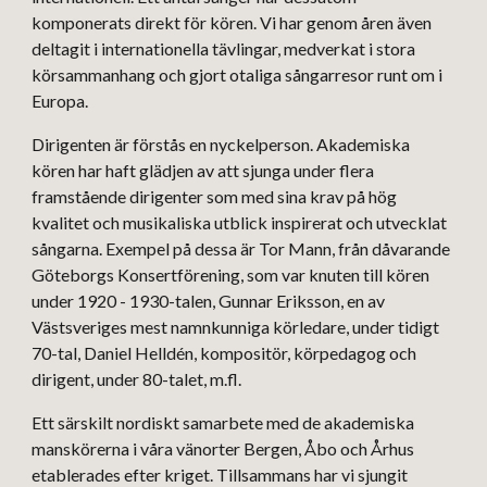
komponerats direkt för kören. Vi har genom åren även
deltagit i internationella tävlingar, medverkat i stora
körsammanhang och gjort otaliga sångarresor runt om i
Europa.
Dirigenten är förstås en nyckelperson. Akademiska
kören har haft glädjen av att sjunga under flera
framstående dirigenter som med sina krav på hög
kvalitet och musikaliska utblick inspirerat och utvecklat
sångarna. Exempel på dessa är Tor Mann, från dåvarande
Göteborgs Konsertförening, som var knuten till kören
under 1920 - 1930-talen, Gunnar Eriksson, en av
Västsveriges mest namnkunniga körledare, under tidigt
70-tal, Daniel Helldén, kompositör, körpedagog och
dirigent, under 80-talet, m.fl.
Ett särskilt nordiskt samarbete med de akademiska
manskörerna i våra vänorter Bergen, Åbo och Århus
etablerades efter kriget. Tillsammans har vi sjungit